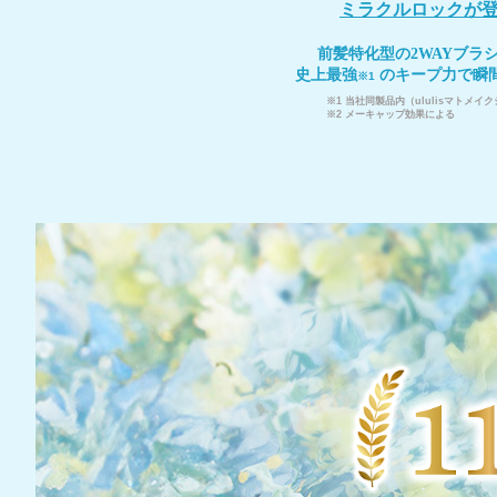
ミラクルロックが登
前髪特化型の2WAYブラ
史上最強
のキープ⼒で瞬
※1
※1 当社同製品内（ululisマトメイ
※2 メーキャップ効果による