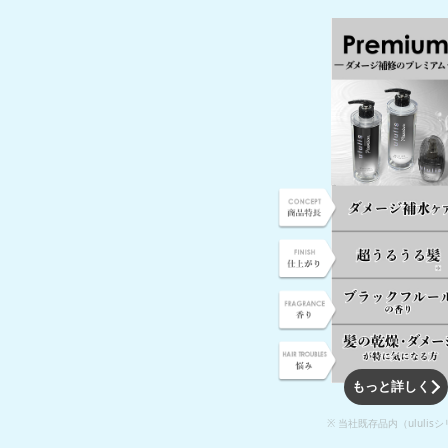
もっと詳しく
※ 当社既存品内（ululis