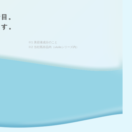
着目。
ます。
※1 美容液成分のこと
※2 当社既存品内（ululisシリーズ内）