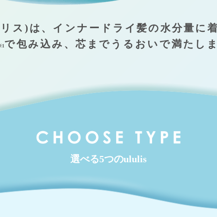
ウルリス)は、
インナードライ髪の水分量に
で包み込み、
芯までうるおいで満たし
※1
選べる5つのululis