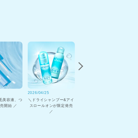
2026/04/25
2026/03/27
20
まつ毛美容液、つ
＼ドライシャンプー&アイ
＼ マトメイク トイ・スト
売開始 ／
スロールオンが限定発売
ーリー限定デザイン新登
／
場 ／