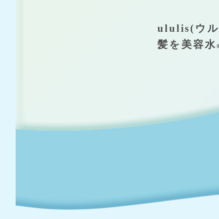
ululis(
髪を美容水