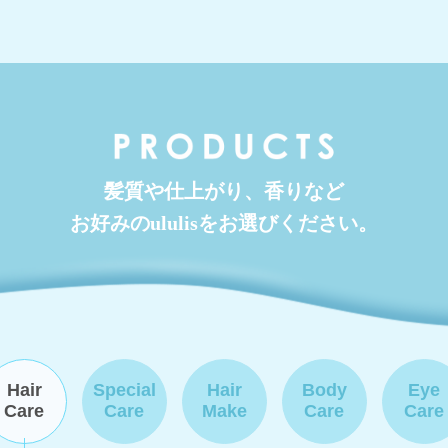
髪質や仕上がり、香りなど
お好みのululisをお選びください。
Hair
Special
Hair
Body
Eye
Care
Care
Make
Care
Care