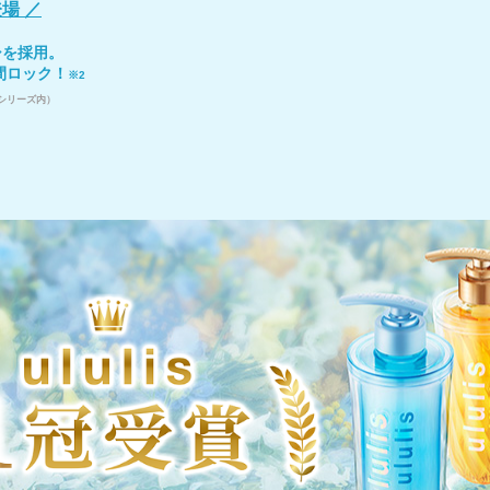
場 ／
シを採⽤。
間ロック！
※2
クシリーズ内）